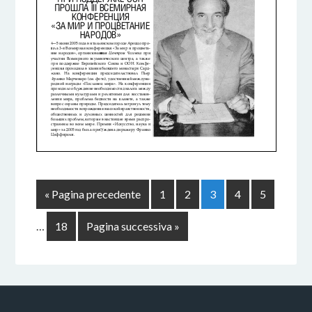
« Pagina precedente
1
2
3
4
5
…
18
Pagina successiva »