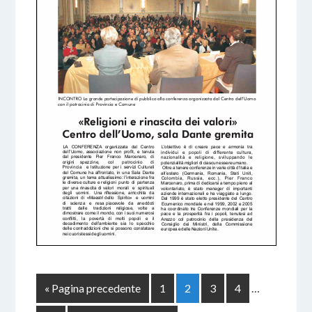
« Pagina precedente
1
2
3
4
…