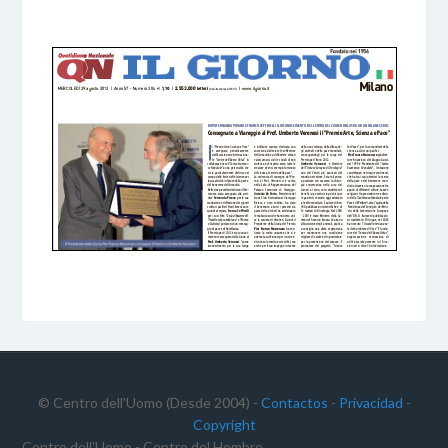
5 DICEMBRE 2016
BY
© Centro dell'Uomo (Desde 2004) -
Contactos
-
Privacidad
-
Copyright
Centro dell'Uomo - Centro del Hombre