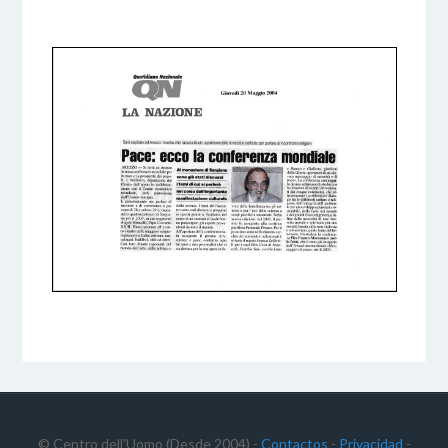
5 DICEMBRE 2016
BY
© Centro dell'Uomo (Desde 2004) -
Contactos
-
Privacidad
-