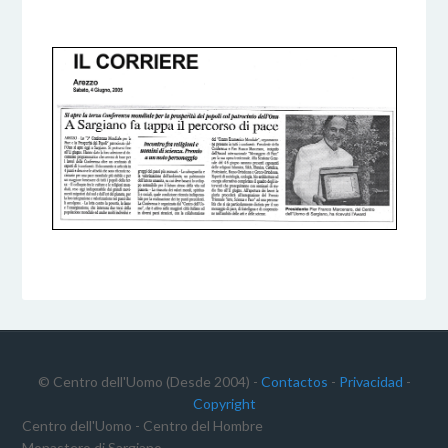
5 DICEMBRE 2016
BY
© Centro dell'Uomo (Desde 2004) -
Contactos
-
Privacidad
-
Copyright
Centro dell'Uomo - Centro del Hombre
Monastero di Sargiano