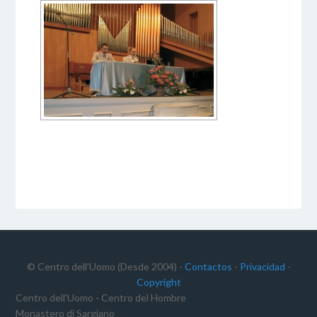
© Centro dell'Uomo (Desde 2004) -
Contactos
-
Privacidad
-
Copyright
Centro dell'Uomo - Centro del Hombre
Monastero di Sargiano